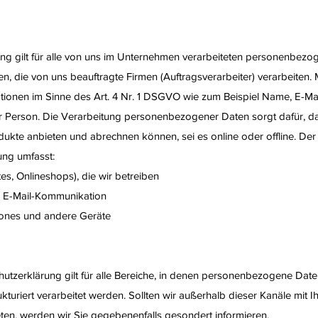
ng gilt für alle von uns im Unternehmen verarbeiteten personenbezog
 die von uns beauftragte Firmen (Auftragsverarbeiter) verarbeiten
tionen im Sinne des Art. 4 Nr. 1 DSGVO wie zum Beispiel Name, E-Ma
ner Person. Die Verarbeitung personenbezogener Daten sorgt dafür, d
dukte anbieten und abrechnen können, sei es online oder offline. D
ung umfasst:
ites, Onlineshops), die wir betreiben
nd E-Mail-Kommunikation
ones und andere Geräte
hutzerklärung gilt für alle Bereiche, in denen personenbezogene Da
kturiert verarbeitet werden. Sollten wir außerhalb dieser Kanäle mit I
ten, werden wir Sie gegebenenfalls gesondert informieren.