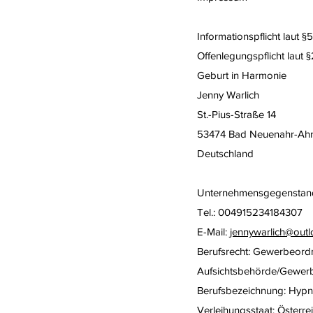
Informationspflicht lau
Offenlegungspflicht laut
Geburt in Harmonie
Jenny Warlich
St.-Pius-Straße 14
53474 Bad Neuenahr-Ahr
Deutschland
Unternehmensgegenstand
Tel.: 004915234184307
E-Mail:
jennywarlich@out
Berufsrecht: Gewerbeor
Aufsichtsbehörde/Gewer
Berufsbezeichnung: Hypno
Verleihungsstaat: Österre