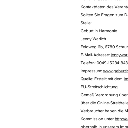
Kontaktdaten des Verantw
Sollten Sie Fragen zum D
Stelle:
Geburt in Harmonie
Jenny Warlich
Feldweg 6b, 6780 Schruns
E-Mail-Adresse:
jennywar
Telefon: 0049-15234184
Impressum:
www.geburti
Quelle: Erstellt mit dem
Im
EU-Streitschlichtung
Gemäß Verordnung über O
über die Online-Streitbei
Verbraucher haben die Mö
Kommission unter
http:/
oberhalb in unserem Imp