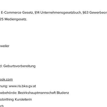
t §5 E-Commerce Gesetz, §14 Unternehmensgesetzbuch, §63 Gewerbe
 §25 Mediengesetz.
weiler
: Geburtsvorbereitung
look.com
dnung:
www.ris.bka.gv.at
bebehörde: Bezirkshauptmannschaft Bludenz
birthing Kursleiterin
ich