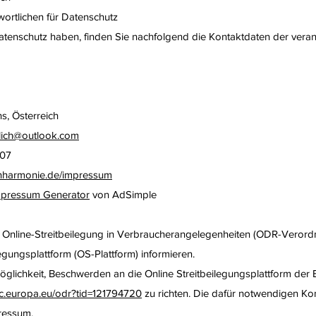
ortlichen für Datenschutz
atenschutz haben, finden Sie nachfolgend die Kontaktdaten der veran
, Österreich
lich@outlook.com
307
nharmonie.de/impressum
pressum Generator
von AdSimple
nline-Streitbeilegung in Verbraucherangelegenheiten (ODR-Verordn
legungsplattform (OS-Plattform) informieren.
glichkeit, Beschwerden an die Online Streitbeilegungsplattform der
/ec.europa.eu/odr?tid=121794720
zu richten. Die dafür notwendigen Ko
ressum.